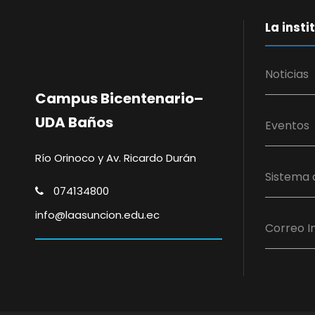
La insti
Noticias
Campus Bicentenario–
UDA Baños
Eventos
Río Orinoco y Av. Ricardo Durán
Sistema 
074134800
info@laasuncion.edu.ec
Correo In