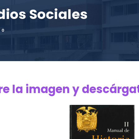
dios Sociales
0
re la imagen y descárgate