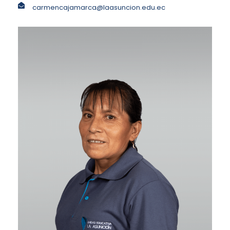
carmencajamarca@laasuncion.edu.ec