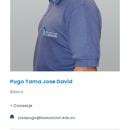
Pugo Tama Jose David
Básica
> Conserje
josepugo@laasuncion.edu.ec