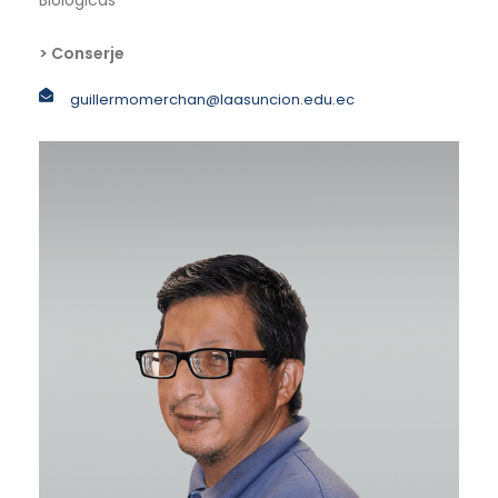
> Conserje
guillermomerchan@laasuncion.edu.ec