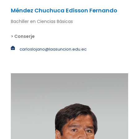
Méndez Chuchuca Edisson Fernando
Bachiller en Ciencias Básicas
> Conserje
carloslojano@laasuncion.edu.ec