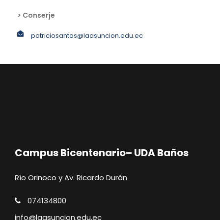
> Conserje
patriciosantos@laasuncion.edu.ec
Campus Bicentenario– UDA Baños
Río Orinoco y Av. Ricardo Durán
074134800
info@laasuncion.edu.ec