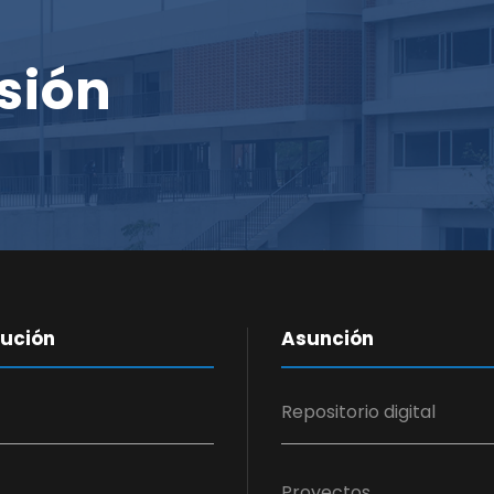
sión
tución
Asunción
Repositorio digital
Proyectos